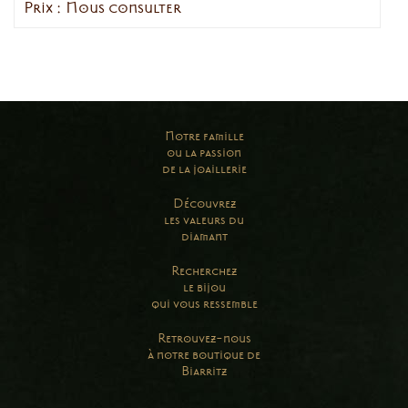
Prix : Nous consulter
Notre famille
ou la passion
de la joaillerie
Découvrez
les valeurs du
diamant
Recherchez
le bijou
qui vous ressemble
Retrouvez-nous
à notre boutique de
Biarritz