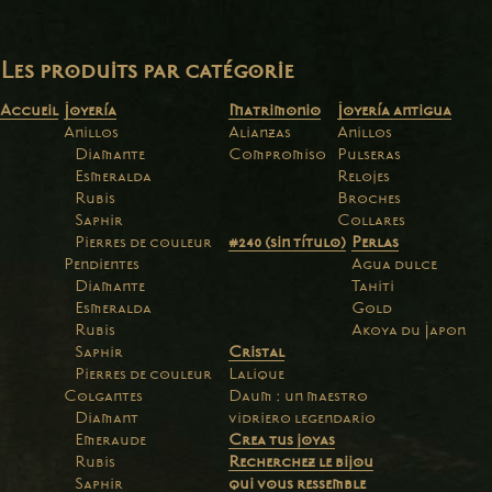
Les produits par catégorie
Accueil
Joyería
Matrimonio
Joyería antigua
Anillos
Alianzas
Anillos
Diamante
Compromiso
Pulseras
Esmeralda
Relojes
Rubis
Broches
Saphir
Collares
Pierres de couleur
#240 (sin título)
Perlas
Pendientes
Agua dulce
Diamante
Tahiti
Esmeralda
Gold
Rubis
Akoya du Japon
Saphir
Cristal
Pierres de couleur
Lalique
Colgantes
Daum : un maestro
Diamant
vidriero legendario
Emeraude
Crea tus joyas
Rubis
Recherchez le bijou
Saphir
qui vous ressemble