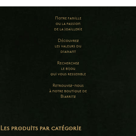
Notre famille
ou la passion
de la joaillerie
Découvrez
les valeurs du
diamant
Recherchez
le bijou
qui vous ressemble
Retrouvez-nous
à notre boutique de
Biarritz
Les produits par catégorie