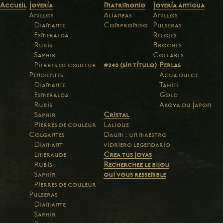
Accueil
Joyería
Matrimonio
Joyería antigua
Anillos
Alianzas
Anillos
Diamante
Compromiso
Pulseras
Esmeralda
Relojes
Rubis
Broches
Saphir
Collares
Pierres de couleur
#240 (sin título)
Perlas
Pendientes
Agua dulce
Diamante
Tahiti
Esmeralda
Gold
Rubis
Akoya du Japon
Saphir
Cristal
Pierres de couleur
Lalique
Colgantes
Daum : un maestro
Diamant
vidriero legendario
Emeraude
Crea tus joyas
Rubis
Recherchez le bijou
Saphir
qui vous ressemble
Pierres de couleur
Pulseras
Diamante
Saphir