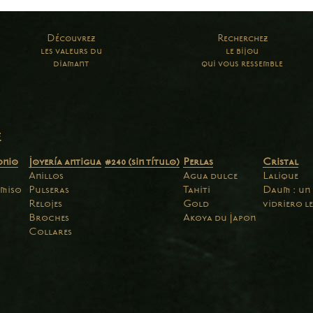
Découvrez
Recherchez
les valeurs du
le bijou
diamant
qui vous ressemble
e
onio
Joyería antigua
#240 (sin título)
Perlas
Cristal
Anillos
Agua dulce
Lalique
miso
Pulseras
Tahiti
Daum : un
Relojes
Gold
vidriero l
Broches
Akoya du Japon
Collares