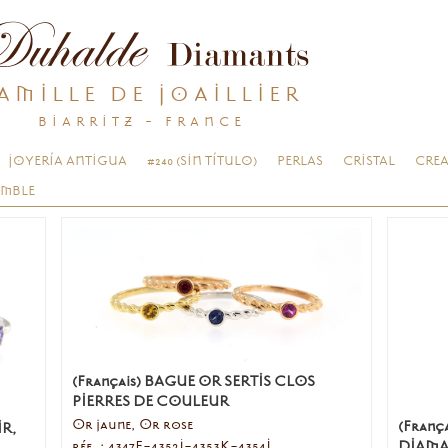
AMILLE DE JOAILLIER
BIARRITZ - FRANCE
JOYERÍA ANTIGUA
#240 (SIN TÍTULO)
PERLAS
CRISTAL
CREA
EMBLE
(Français) BAGUE OR SERTIS CLOS
PIERRES DE COULEUR
Or jaune, Or rose
(Franç
IR,
réf. : 4347E-4352J-4353K-4354I
DIAMA