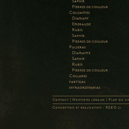
Saphir
Pierres de couleur
Colgantes
Diamant
Emeraude
Rubis
Saphir
Pierres de couleur
Pulseras
Diamante
Saphir
Rubis
Pierres de couleur
Collares
partidas
extraordinarias
Contact
|
Mentions légales
|
Plan du si
Conception et réalisation : REZO 21