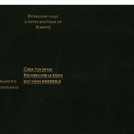
Retrouvez-nous
à notre boutique de
Biarritz
Crea tus joyas
Recherchez le bijou
 maestro
qui vous ressemble
egendario