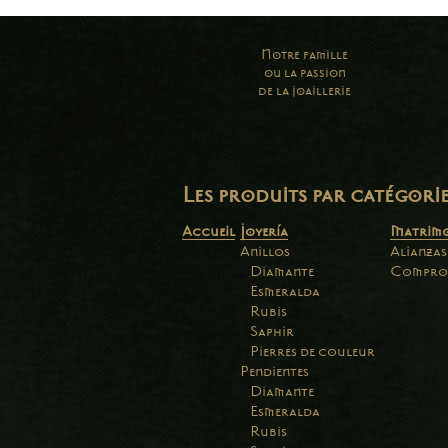
Notre famille
ou la passion
de la joaillerie
Les produits par catégori
Accueil
Joyería
Matrim
Anillos
Alianzas
Diamante
Compro
Esmeralda
Rubis
Saphir
Pierres de couleur
Pendientes
Diamante
Esmeralda
Rubis