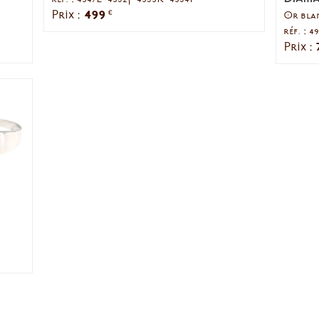
499
Prix :
€
Or bla
réf. : 
Prix :