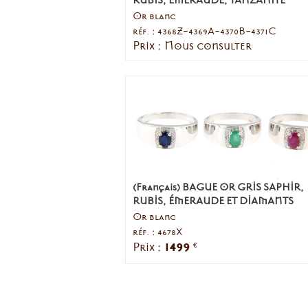
Or blanc
réf. : 4368Z-4369A-4370B-4371C
Prix : Nous consulter
(Français) BAGUE OR GRIS SAPHIR,
RUBIS, ÉMERAUDE ET DIAMANTS
Or blanc
réf. : 4678X
1499
Prix :
€