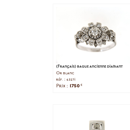
(Français) bague ancienne diamant
Or blanc
réf. : 6327i
1750
Prix :
€