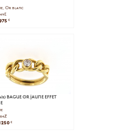
ne, Or blanc
049E
975
€
ais) BAGUE OR JAUNE EFFET
E
ne
084Z
1250
€