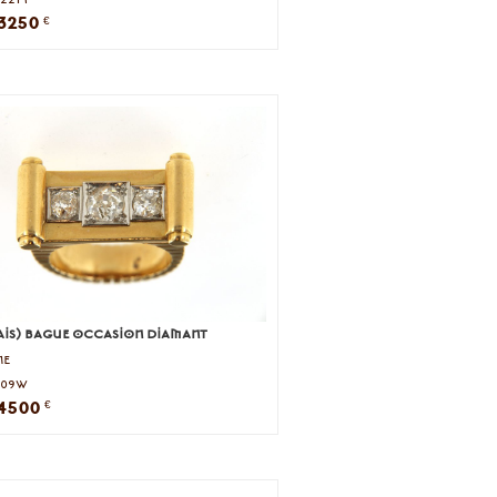
3250
€
ais) bague occasion diamant
ne
5509w
4500
€