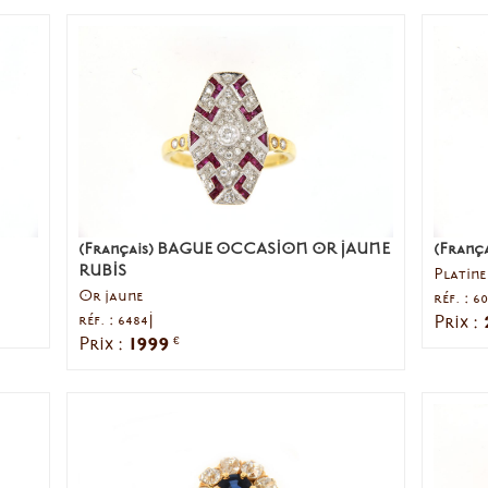
(Français) BAGUE OCCASION OR JAUNE
(França
RUBIS
Platine
Or jaune
réf. : 60
réf. : 6484J
Prix :
1999
Prix :
€