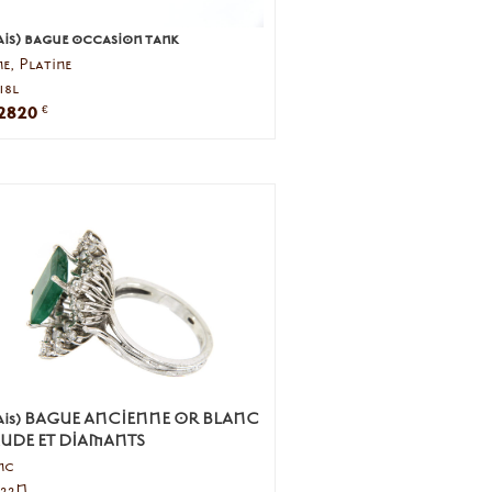
is) bague occasion tank
e, Platine
718l
2820
€
çais) BAGUE ANCIENNE OR BLANC
UDE ET DIAMANTS
nc
5422N