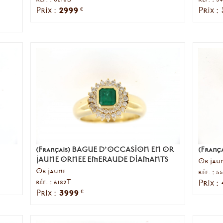
2999
Prix :
Prix :
€
(Français) BAGUE D'OCCASION EN OR
(Franç
JAUNE ORNEE EMERAUDE DIAMANTS
Or jau
Or jaune
réf. : 
réf. : 6182T
Prix :
3999
Prix :
€