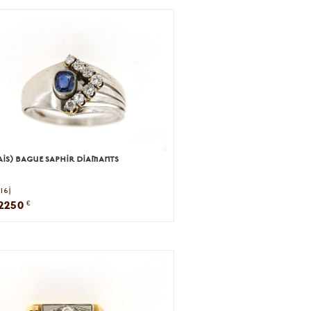
is) bague saphir diamants
16j
2250
€