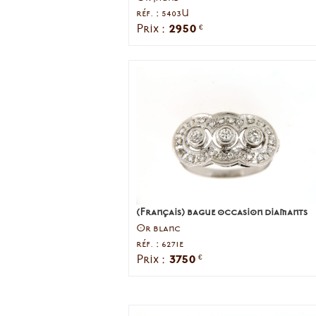
réf. : 5403U
2950
Prix :
€
(Français) bague occasion diamants
Or blanc
réf. : 6271e
3750
Prix :
€