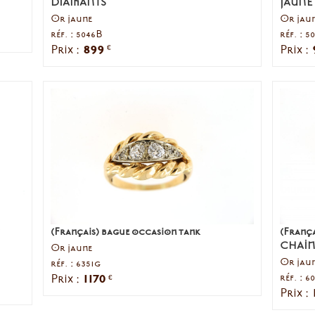
DIAMANTS
JAUNE
Or jaune
Or jau
réf. : 5046B
réf. : 5
899
Prix :
Prix :
€
(Français) bague occasion tank
(Franç
CHAIN
Or jaune
Or jau
réf. : 6351g
1170
réf. : 6
Prix :
€
Prix :