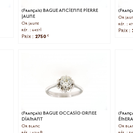
(Français) BAGUE ANCIENNE PIERRE
(França
JAUNE
Or jaun
Or jaune
réf. : 4
réf. : 6457I
Prix :
2750
Prix :
€
(Français) BAGUE OCCASIO ORNEE
(Fran
DIAMANT
ÉMERA
Or blanc
Or bla
réf. : 6216B
réf. : 