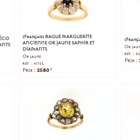
(Français) BAGUE MARGUERITE
DÉCO
(França
ANCIENNE OR JAUNE SAPHIR ET
ANTS
Or jaun
DIAMANTS
réf. : 5
Or jaune
Prix :
réf. : 4172L
2580
Prix :
€