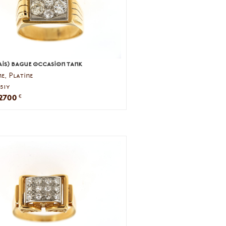
is) bague occasion tank
e, Platine
251y
2700
€