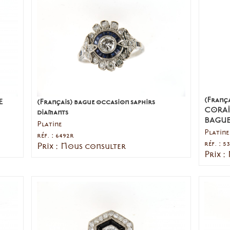
(Franç
E
(Français) bague occasion saphirs
CORAI
diamants
BAGUE
Platine
Platine
réf. : 6492r
réf. : 5
Prix : Nous consulter
Prix :