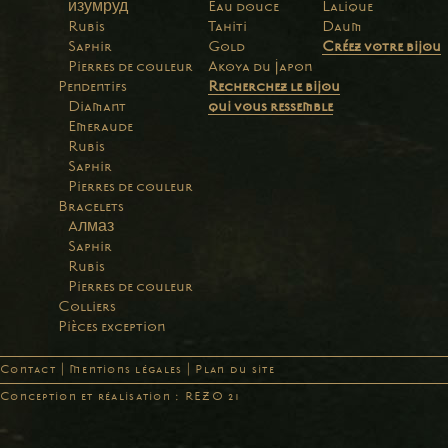
изумруд
Eau douce
Lalique
Rubis
Tahiti
Daum
Saphir
Gold
Créez votre bijou
Pierres de couleur
Akoya du Japon
Pendentifs
Recherchez le bijou
Diamant
qui vous ressemble
Emeraude
Rubis
Saphir
Pierres de couleur
Bracelets
Aлмаз
Saphir
Rubis
Pierres de couleur
Colliers
Pièces exception
Contact
|
Mentions légales
|
Plan du site
Conception et réalisation : REZO 21