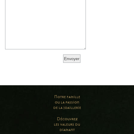
Notre famille
ou la passion
de la joaillerie
Découvrez
les valeurs du
diamant