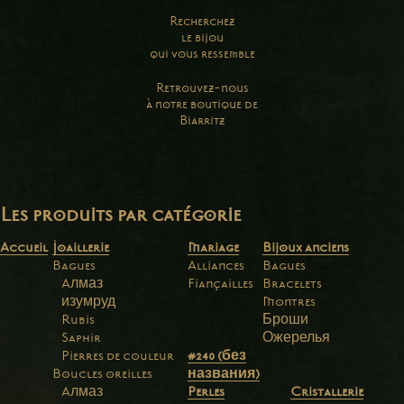
Recherchez
le bijou
qui vous ressemble
Retrouvez-nous
à notre boutique de
Biarritz
Les produits par catégorie
Accueil
Joaillerie
Mariage
Bijoux anciens
Bagues
Alliances
Bagues
Aлмаз
Fiançailles
Bracelets
изумруд
Montres
Rubis
Броши
Saphir
Ожерелья
Pierres de couleur
#240 (без
Boucles oreilles
названия)
Aлмаз
Perles
Cristallerie