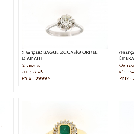
(Français) BAGUE OCCASIO ORNEE
(Fran
DIAMANT
ÉMERA
Or blanc
Or bla
réf. : 6216B
réf. : 
2999
Prix :
Prix :
€