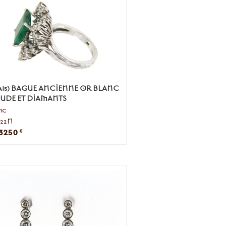
çais) BAGUE ANCIENNE OR BLANC
UDE ET DIAMANTS
nc
5422N
3250
€