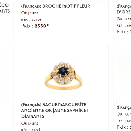
DÉCO
(Français) BROCHE MOTIF FLEUR
(Franç
ANTS
D'ORE
Or jaune
Or bla
réf. : 6090f
2550
réf. : 6
Prix :
€
Prix :
(Français) BAGUE MARGUERITE
(França
ANCIENNE OR JAUNE SAPHIR ET
Or jaun
DIAMANTS
réf. : 5
Or jaune
Prix :
réf. : 4172L