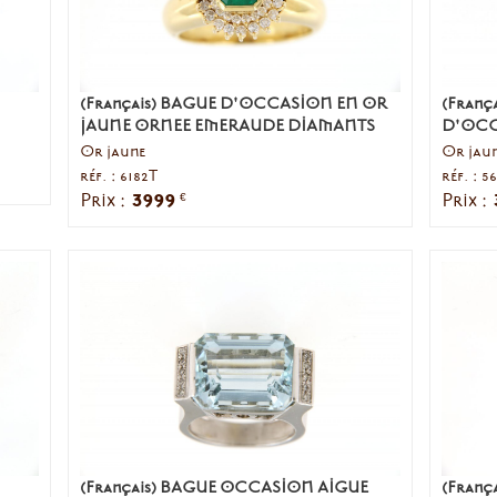
(Français) BAGUE D'OCCASION EN OR
(Franç
JAUNE ORNEE EMERAUDE DIAMANTS
D'OCC
Or jaune
Or jau
réf. : 6182T
réf. : 5
3999
Prix :
Prix :
€
(Français) BAGUE OCCASION AIGUE
(França