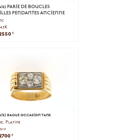
ais) PARIE DE BOUCLES
ILLES PENDANTES ANCIENNE
nc
043K
2550
€
is) bague occasion tank
e, Platine
251y
2700
€