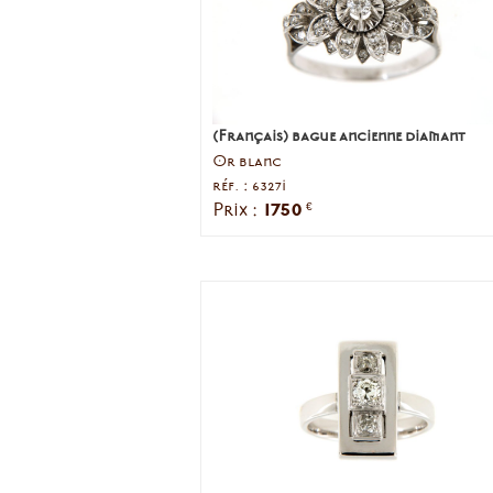
(Français) bague ancienne diamant
Or blanc
réf. : 6327i
1750
Prix :
€