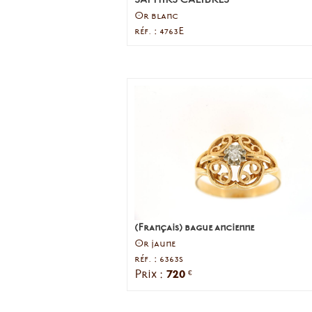
Or blanc
réf. : 4763E
(Français) bague ancienne
Or jaune
réf. : 6363s
720
Prix :
€