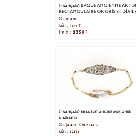
(Français) BAGUE ANCIENNE ART 
RECTANGULAIRE OR GRIS ET DIAM
Or blanc
réf. : 4641M
2350
Prix :
€
(Français) bracelet ancien 2or onee
diamants
Or jaune, Or blanc
réf. : 6213y