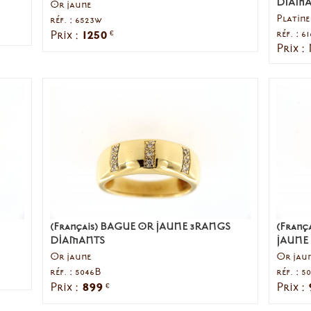
DIAMA
Or jaune
Platine
réf. : 6523w
1250
réf. : 6
Prix :
€
Prix :
(Français) BAGUE OR JAUNE 3RANGS
(Fran
DIAMANTS
JAUNE
Or jaune
Or jau
réf. : 5046B
réf. : 5
899
Prix :
Prix :
€