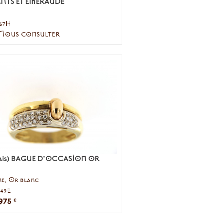
NTS ET EMERAUDE
167H
 Nous consulter
çais) BAGUE D'OCCASION OR
ne, Or blanc
049E
975
€