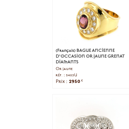
(Français) BAGUE ANCIENNE
D'OCCASION OR JAUNE GRENAT
DIAMANTS
Or jaune
réf. : 5403U
2950
Prix :
€