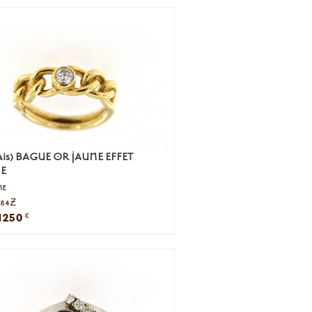
ais) BAGUE OR JAUNE EFFET
E
ne
084Z
1250
€