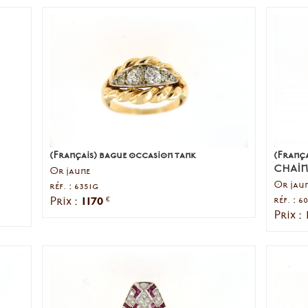
(Français) bague occasion tank
(Franç
CHAIN
Or jaune
Or jau
réf. : 6351g
1170
réf. : 6
Prix :
€
Prix :