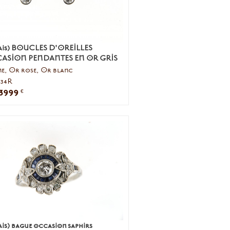
ais) BOUCLES D'OREILLES
ASION PENDANTES EN OR GRIS
ne, Or rose, Or blanc
634R
3999
€
is) bague occasion saphirs