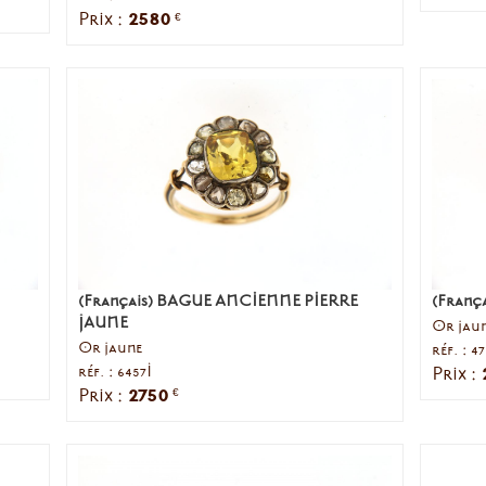
2580
Prix :
€
(Français) BAGUE ANCIENNE PIERRE
(França
JAUNE
Or jaun
Or jaune
réf. : 4
réf. : 6457I
Prix :
2750
Prix :
€