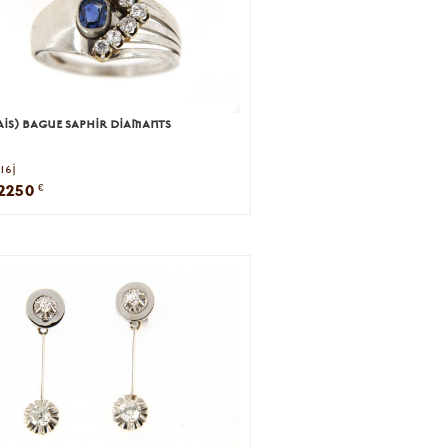
is) bague saphir diamants
16j
2250
€