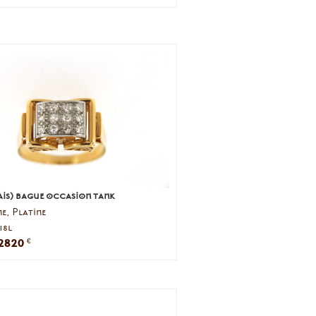
is) bague occasion tank
e, Platine
718l
2820
€