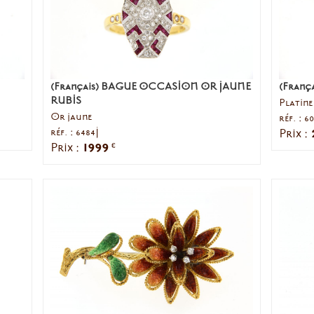
(Français) BAGUE OCCASION OR JAUNE
(França
RUBIS
Platine
Or jaune
réf. : 60
réf. : 6484J
Prix :
1999
Prix :
€