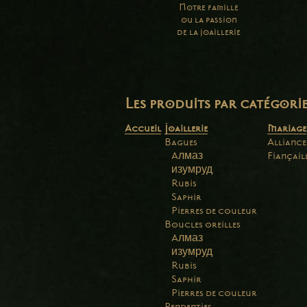
Notre famille
ou la passion
de la joaillerie
Les produits par catégori
Accueil
Joaillerie
Mariage
Bagues
Alliance
Aлмаз
Fiançail
изумруд
Rubis
Saphir
Pierres de couleur
Boucles oreilles
Aлмаз
изумруд
Rubis
Saphir
Pierres de couleur
Pendentifs