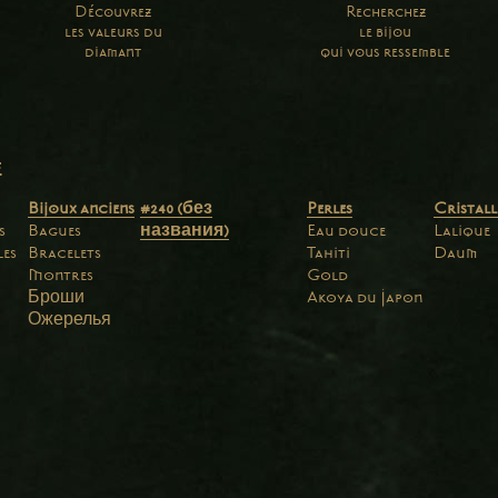
Découvrez
Recherchez
les valeurs du
le bijou
diamant
qui vous ressemble
e
Bijoux anciens
#240 (без
Perles
Cristall
s
Bagues
названия)
Eau douce
Lalique
les
Bracelets
Tahiti
Daum
Montres
Gold
Броши
Akoya du Japon
Ожерелья