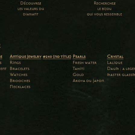
Découvrez
Recherchez
les valeurs du
le bijou
diamant
qui vous ressemble
e
e
Antique jewelry
#240 (no title)
Pearls
Crystal
s
Rings
Fresh water
Lalique
ent
Bracelets
Tahiti
Daum : a leg
Watches
Gold
master glass
Brooches
Akoya du Japon
Necklaces