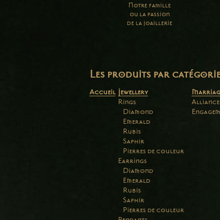
Notre famille
ou la passion
de la joaillerie
Les produits par catégori
Accueil
Jewellery
Marriag
Rings
Alliance
Diamond
Engagem
Emerald
Rubis
Saphir
Pierres de couleur
Earrings
Diamond
Emerald
Rubis
Saphir
Pierres de couleur
Pendants