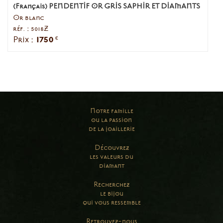
(Français) PENDENTIF OR GRIS SAPHIR ET DIAMANTS
Or blanc
réf. : 5018Z
1750
Prix :
€
Notre famille
ou la passion
de la joaillerie
Découvrez
les valeurs du
diamant
Recherchez
le bijou
qui vous ressemble
Retrouvez-nous