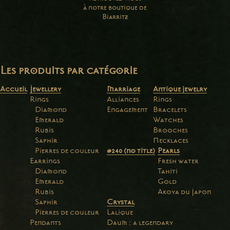
à notre boutique de
Biarritz
Les produits par catégorie
Accueil
Jewellery
Marriage
Antique jewelry
Rings
Alliances
Rings
Diamond
Engagement
Bracelets
Emerald
Watches
Rubis
Brooches
Saphir
Necklaces
Pierres de couleur
#240 (no title)
Pearls
Earrings
Fresh water
Diamond
Tahiti
Emerald
Gold
Rubis
Akoya du Japon
Saphir
Crystal
Pierres de couleur
Lalique
Pendants
Daum : a legendary