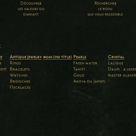
Découvrez
Recherchez
les valeurs du
le bijou
diamant
qui vous ressemble
e
e
Antique jewelry
#240 (no title)
Pearls
Crystal
s
Rings
Fresh water
Lalique
ent
Bracelets
Tahiti
Daum : a leg
Watches
Gold
master glass
Brooches
Akoya du Japon
Necklaces