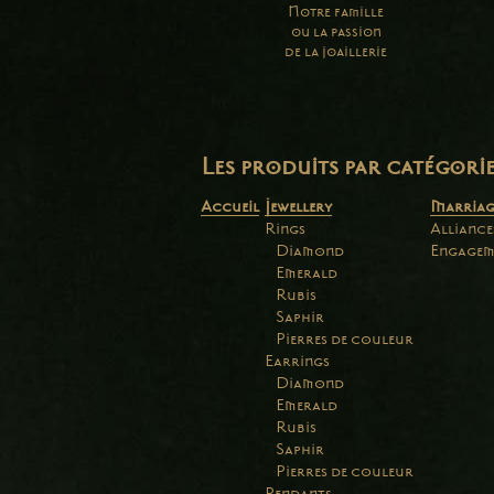
Notre famille
ou la passion
de la joaillerie
Les produits par catégori
Accueil
Jewellery
Marriag
Rings
Alliance
Diamond
Engagem
Emerald
Rubis
Saphir
Pierres de couleur
Earrings
Diamond
Emerald
Rubis
Saphir
Pierres de couleur
Pendants