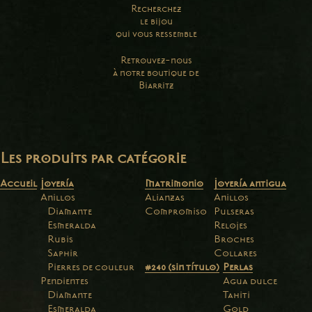
Recherchez
le bijou
qui vous ressemble
Retrouvez-nous
à notre boutique de
Biarritz
Les produits par catégorie
Accueil
Joyería
Matrimonio
Joyería antigua
Anillos
Alianzas
Anillos
Diamante
Compromiso
Pulseras
Esmeralda
Relojes
Rubis
Broches
Saphir
Collares
Pierres de couleur
#240 (sin título)
Perlas
Pendientes
Agua dulce
Diamante
Tahiti
Esmeralda
Gold