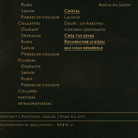
Rubis
Akoya du Japon
Saphir
Cristal
Pierres de couleur
Lalique
Colgantes
Daum : un maestro
Diamant
vidriero legendario
Emeraude
Crea tus joyas
Rubis
Recherchez le bijou
Saphir
qui vous ressemble
Pierres de couleur
Pulseras
Diamante
Saphir
Rubis
Pierres de couleur
Collares
partidas
extraordinarias
Contact
|
Mentions légales
|
Plan du site
Conception et réalisation : REZO 21