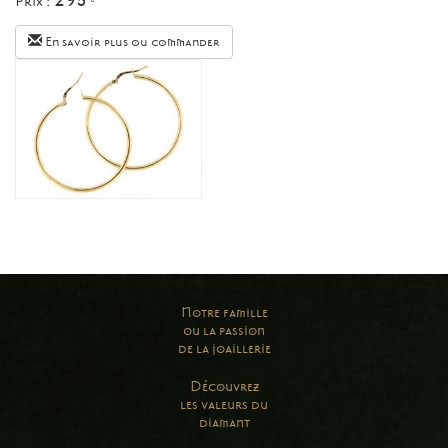
Prix :
€
En savoir plus ou commander
Notre famille
ou la passion
de la joaillerie
Découvrez
les valeurs du
diamant