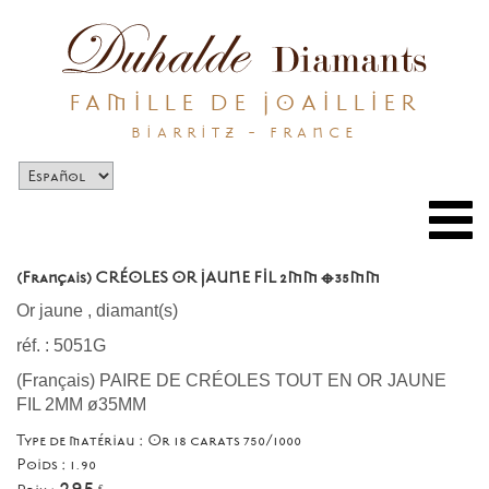
FAMILLE DE JOAILLIER
BIARRITZ - FRANCE
Togg
navi
(Français) CRÉOLES OR JAUNE FIL 2MM ø35MM
Or jaune
,
diamant(s)
réf. : 5051G
(Français) PAIRE DE CRÉOLES TOUT EN OR JAUNE
FIL 2MM ø35MM
Type de matériau : Or 18 carats 750/1000
Poids : 1.90
295