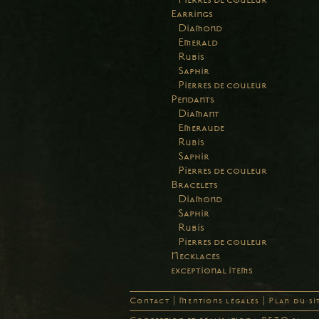
Earrings
Diamond
Emerald
Rubis
Saphir
Pierres de couleur
Pendants
Diamant
Emeraude
Rubis
Saphir
Pierres de couleur
Bracelets
Diamond
Saphir
Rubis
Pierres de couleur
Necklaces
exceptional items
Contact
|
Mentions légales
|
Plan du si