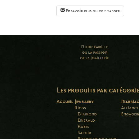
En savoir plus ou commander
Notre famille
ou la passion
de la joaillerie
Les produits par catégori
Accueil
Jewellery
Marriag
Rings
Alliance
Diamond
Engagem
Emerald
Rubis
Saphir
Pierres de couleur