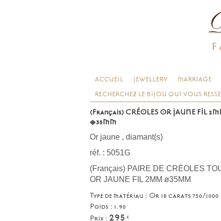
F
ACCUEIL
JEWELLERY
MARRIAGE
RECHERCHEZ LE BIJOU QUI VOUS RESS
(Français) CRÉOLES OR JAUNE FIL 2
ø35MM
Or jaune
,
diamant(s)
réf. : 5051G
(Français) PAIRE DE CRÉOLES TO
OR JAUNE FIL 2MM ø35MM
Type de matériau : Or 18 carats 750/1000
Poids : 1.90
295
Prix :
€