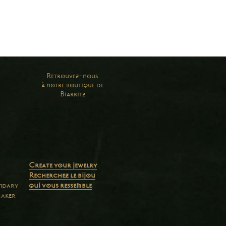
Retrouvez-nous
à notre boutique de
Biarritz
Create your jewelry
Recherchez le bijou
endary
qui vous ressemble
maker