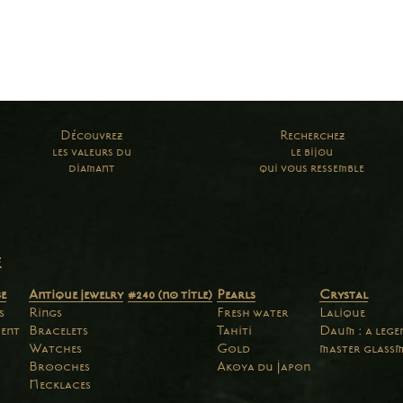
Découvrez
Recherchez
les valeurs du
le bijou
diamant
qui vous ressemble
e
e
Antique jewelry
#240 (no title)
Pearls
Crystal
s
Rings
Fresh water
Lalique
ent
Bracelets
Tahiti
Daum : a leg
Watches
Gold
master glass
Brooches
Akoya du Japon
Necklaces