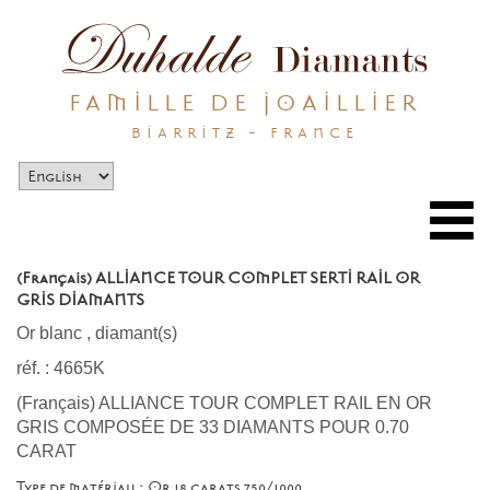
FAMILLE DE JOAILLIER
BIARRITZ - FRANCE
Togg
navi
(Français) ALLIANCE TOUR COMPLET SERTI RAIL OR
GRIS DIAMANTS
Or blanc
,
diamant(s)
réf. : 4665K
(Français) ALLIANCE TOUR COMPLET RAIL EN OR
GRIS COMPOSÉE DE 33 DIAMANTS POUR 0.70
CARAT
Type de matériau : Or 18 carats 750/1000