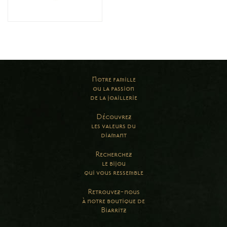
Notre famille
ou la passion
de la joaillerie
Découvrez
les valeurs du
diamant
Recherchez
le bijou
qui vous ressemble
Retrouvez-nous
à notre boutique de
Biarritz