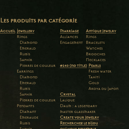
Les produits par catégorie
Accueil
Jewellery
Marriage
Antique jewelry
Rings
Alliances
Rings
Diamond
Engagement
Bracelets
Emerald
Watches
Rubis
Brooches
Saphir
Necklaces
Pierres de couleur
#240 (no title)
Pearls
Earrings
Fresh water
Diamond
Tahiti
Emerald
Gold
Rubis
Akoya du Japon
Saphir
Crystal
Pierres de couleur
Lalique
Pendants
Daum : a legendary
Diamant
master glassmaker
Emeraude
Create your jewelry
Rubis
Recherchez le bijou
Saphir
qui vous ressemble