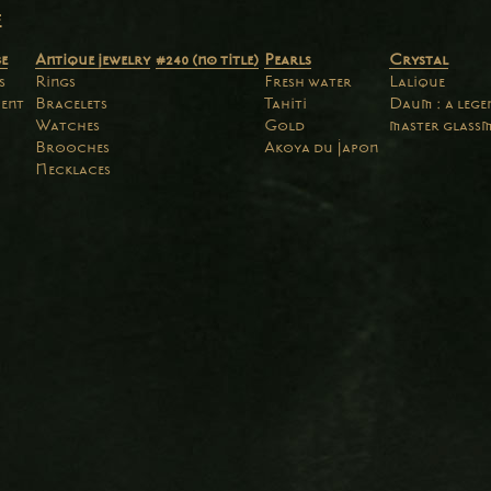
e
e
Antique jewelry
#240 (no title)
Pearls
Crystal
s
Rings
Fresh water
Lalique
ent
Bracelets
Tahiti
Daum : a leg
Watches
Gold
master glass
Brooches
Akoya du Japon
Necklaces