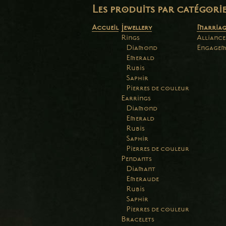
Les produits par catégori
Accueil
Jewellery
Marriag
Rings
Alliance
Diamond
Engagem
Emerald
Rubis
Saphir
Pierres de couleur
Earrings
Diamond
Emerald
Rubis
Saphir
Pierres de couleur
Pendants
Diamant
Emeraude
Rubis
Saphir
Pierres de couleur
Bracelets