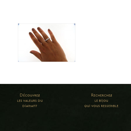
Découvrez
Recherchez
les valeurs du
le bijou
diamant
qui vous ressemble