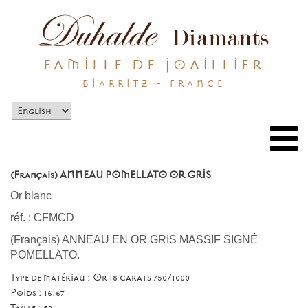
FAMILLE DE JOAILLIER
BIARRITZ - FRANCE
Togg
navi
(Français) ANNEAU POMELLATO OR GRIS
Or blanc
réf. : CFMCD
(Français) ANNEAU EN OR GRIS MASSIF SIGNÉ
POMELLATO.
Type de matériau : Or 18 carats 750/1000
Poids : 16.67
Taille :
52