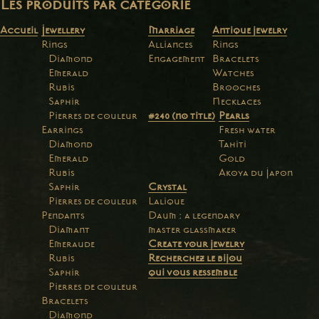
Les produits par catégorie
Accueil
Jewellery
Marriage
Antique jewelry
Rings
Alliances
Rings
Diamond
Engagement
Bracelets
Emerald
Watches
Rubis
Brooches
Saphir
Necklaces
Pierres de couleur
#240 (no title)
Pearls
Earrings
Fresh water
Diamond
Tahiti
Emerald
Gold
Rubis
Akoya du Japon
Saphir
Crystal
Pierres de couleur
Lalique
Pendants
Daum : a legendary
Diamant
master glassmaker
Emeraude
Create your jewelry
Rubis
Recherchez le bijou
Saphir
qui vous ressemble
Pierres de couleur
Bracelets
Diamond