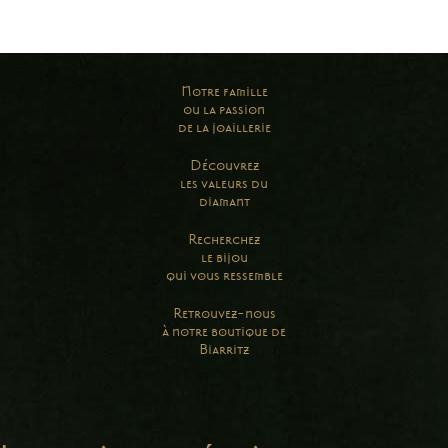
Notre famille
ou la passion
de la joaillerie
Découvrez
les valeurs du
diamant
Recherchez
le bijou
qui vous ressemble
Retrouvez-nous
à notre boutique de
Biarritz