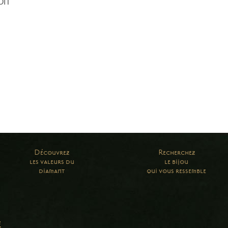
OIT
Découvrez
Recherchez
les valeurs du
le bijou
diamant
qui vous ressemble
e