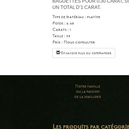
BAGUETTES POUR 0.30 CARAT, S
UN TOTAL D’1 CARAT.
Type de matériau : platine
Poids : 6.68
Carats : 1
Taille :
54
Prix :
Nous consulter
En savoir plus ou commander
Notre famille
ou la passion
de la joaillerie
Les produits par catégori