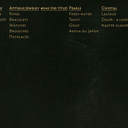
e
Antique jewelry
#240 (no title)
Pearls
Crystal
s
Rings
Fresh water
Lalique
ent
Bracelets
Tahiti
Daum : a leg
Watches
Gold
master glass
Brooches
Akoya du Japon
Necklaces