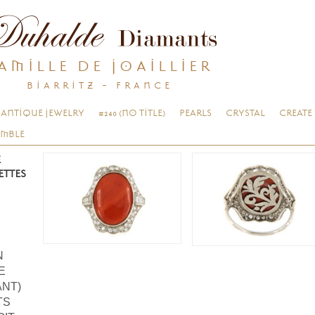
AMILLE DE JOAILLIER
BIARRITZ - FRANCE
ANTIQUE JEWELRY
#240 (NO TITLE)
PEARLS
CRYSTAL
CREATE
EMBLE
E
ETTES
N
E
ANT)
TS