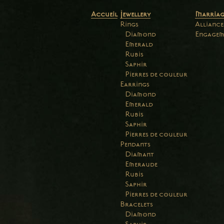
Accueil
Jewellery
Marriag
Rings
Alliance
Diamond
Engagem
Emerald
Rubis
Saphir
Pierres de couleur
Earrings
Diamond
Emerald
Rubis
Saphir
Pierres de couleur
Pendants
Diamant
Emeraude
Rubis
Saphir
Pierres de couleur
Bracelets
Diamond