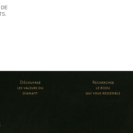
 DE
TS.
Découvrez
Recherchez
les valeurs du
le bijou
diamant
qui vous ressemble
e