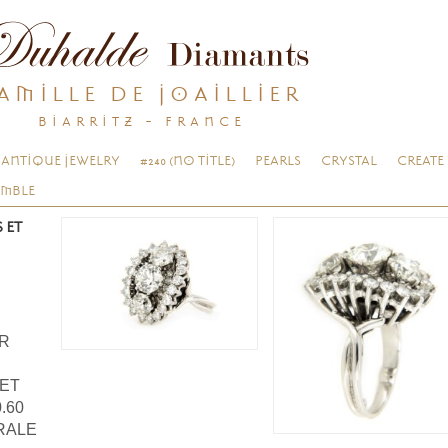
AMILLE DE JOAILLIER
BIARRITZ - FRANCE
ANTIQUE JEWELRY
#240 (NO TITLE)
PEARLS
CRYSTAL
CREATE
EMBLE
 ET
OR
 ET
.60
RALE