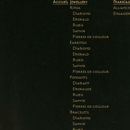
Accueil
Jewellery
Marriag
Rings
Alliance
Diamond
Engagem
Emerald
Rubis
Saphir
Pierres de couleur
Earrings
Diamond
Emerald
Rubis
Saphir
Pierres de couleur
Pendants
Diamant
Emeraude
Rubis
Saphir
Pierres de couleur
Bracelets
Diamond
Saphir
Rubis