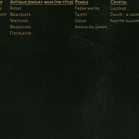
e
Antique jewelry
#240 (no title)
Pearls
Crystal
s
Rings
Fresh water
Lalique
ent
Bracelets
Tahiti
Daum : a leg
Watches
Gold
master glass
Brooches
Akoya du Japon
Necklaces