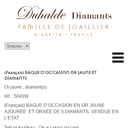
FAMILLE DE JOAILLIER
BIARRITZ - FRANCE
Togg
navi
(Français) BAGUE D'OCCASION OR JAUNE ET
DIAMANTS
Or jaune
,
diamant(s)
réf. : 5041W
(Français) BAGUE D’OCCASION EN OR JAUNE
AJOURÉE ET ORNÉE DE 5 DIAMANTS, VENDUE EN
L’ETAT
Type de matériau : Or 18 carats 750/1000