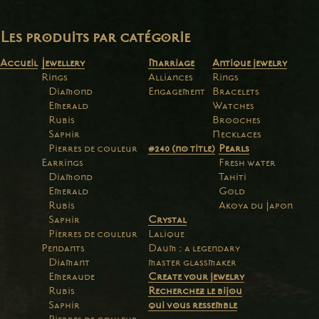
Les produits par catégorie
Accueil
Jewellery
Marriage
Antique jewelry
Rings
Alliances
Rings
Diamond
Engagement
Bracelets
Emerald
Watches
Rubis
Brooches
Saphir
Necklaces
Pierres de couleur
#240 (no title)
Pearls
Earrings
Fresh water
Diamond
Tahiti
Emerald
Gold
Rubis
Akoya du Japon
Saphir
Crystal
Pierres de couleur
Lalique
Pendants
Daum : a legendary
Diamant
master glassmaker
Emeraude
Create your jewelry
Rubis
Recherchez le bijou
Saphir
qui vous ressemble