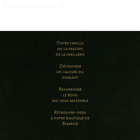
Notre famille
ou la passion
de la joaillerie
Découvrez
les valeurs du
diamant
Recherchez
le bijou
qui vous ressemble
Retrouvez-nous
à notre boutique de
Biarritz