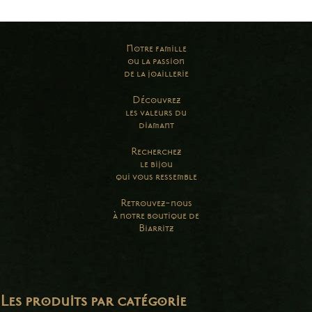
Notre famille
ou la passion
de la joaillerie
Découvrez
les valeurs du
diamant
Recherchez
le bijou
qui vous ressemble
Retrouvez-nous
à notre boutique de
Biarritz
Les produits par catégorie