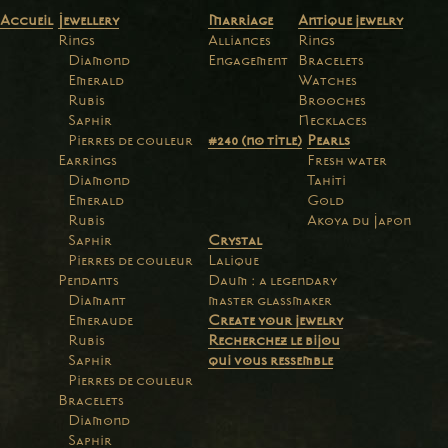
Accueil
Jewellery
Marriage
Antique jewelry
Rings
Alliances
Rings
Diamond
Engagement
Bracelets
Emerald
Watches
Rubis
Brooches
Saphir
Necklaces
Pierres de couleur
#240 (no title)
Pearls
Earrings
Fresh water
Diamond
Tahiti
Emerald
Gold
Rubis
Akoya du Japon
Saphir
Crystal
Pierres de couleur
Lalique
Pendants
Daum : a legendary
Diamant
master glassmaker
Emeraude
Create your jewelry
Rubis
Recherchez le bijou
Saphir
qui vous ressemble
Pierres de couleur
Bracelets
Diamond
Saphir