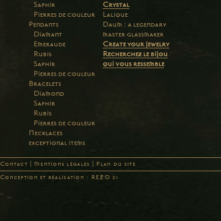
Saphir
Crystal
Pierres de couleur
Lalique
Pendants
Daum : a legendary
Diamant
master glassmaker
Emeraude
Create your jewelry
Rubis
Recherchez le bijou
Saphir
qui vous ressemble
Pierres de couleur
Bracelets
Diamond
Saphir
Rubis
Pierres de couleur
Necklaces
exceptional items
Contact
|
Mentions légales
|
Plan du site
Conception et réalisation : REZO 21