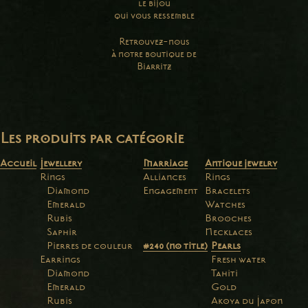
le bijou
qui vous ressemble
Retrouvez-nous
à notre boutique de
Biarritz
Les produits par catégorie
Accueil
Jewellery
Marriage
Antique jewelry
Rings
Alliances
Rings
Diamond
Engagement
Bracelets
Emerald
Watches
Rubis
Brooches
Saphir
Necklaces
Pierres de couleur
#240 (no title)
Pearls
Earrings
Fresh water
Diamond
Tahiti
Emerald
Gold
Rubis
Akoya du Japon