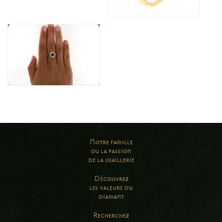
Notre famille
ou la passion
de la joaillerie
Découvrez
les valeurs du
diamant
Recherchez