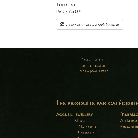
Taille :
54
750
Prix :
€
En savoir plus ou commander
Notre famille
ou la passion
de la joaillerie
Les produits par catégori
Accueil
Jewellery
Marriag
Rings
Alliance
Diamond
Engagem
Emerald