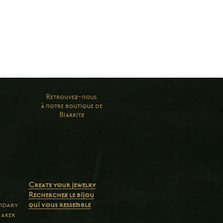
Retrouvez-nous
à notre boutique de
Biarritz
Create your jewelry
Recherchez le bijou
endary
qui vous ressemble
maker