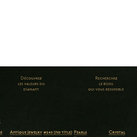
Découvrez
Recherchez
les valeurs du
le bijou
diamant
qui vous ressemble
e
e
Antique jewelry
#240 (no title)
Pearls
Crystal