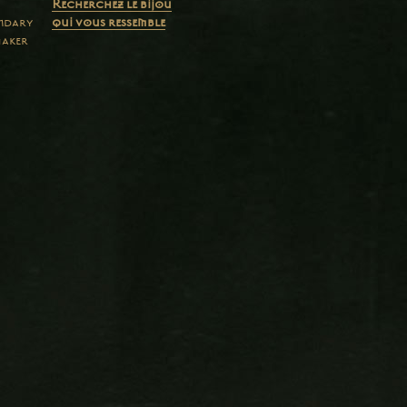
Recherchez le bijou
endary
qui vous ressemble
maker