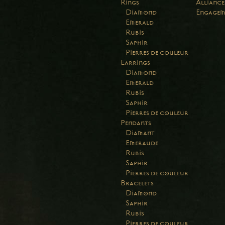
Rings
Alliance
Diamond
Engagem
Emerald
Rubis
Saphir
Pierres de couleur
Earrings
Diamond
Emerald
Rubis
Saphir
Pierres de couleur
Pendants
Diamant
Emeraude
Rubis
Saphir
Pierres de couleur
Bracelets
Diamond
Saphir
Rubis
Pierres de couleur