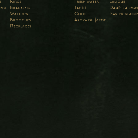
s
Rings
Fresh water
Lalique
ent
Bracelets
Tahiti
Daum : a leg
Watches
Gold
master glass
Brooches
Akoya du Japon
Necklaces