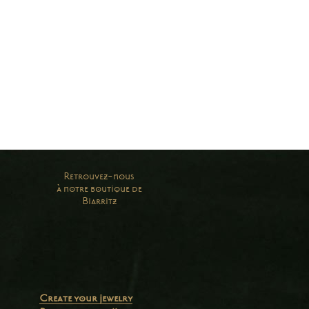
Retrouvez-nous
à notre boutique de
Biarritz
Create your jewelry