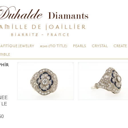
AMILLE DE JOAILLIER
BIARRITZ - FRANCE
ANTIQUE JEWELRY
#240 (NO TITLE)
PEARLS
CRYSTAL
CREATE
EMBLE
PHIR
RNEE
 LE
50