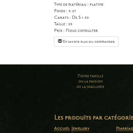
Type de matériau : platine
Poids : 9.27
Carats : D2 S 1.50
Taille :
55
Prix :
Nous consulter
En savoir plus ou commander
Notre famille
ou la passion
de la joaillerie
Les produits par catégori
Accueil
Jewellery
Marriag