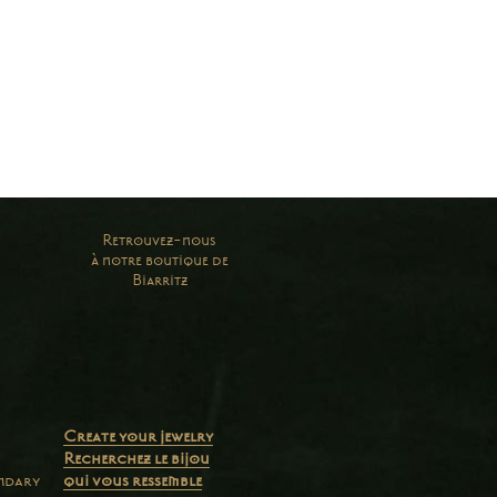
Retrouvez-nous
à notre boutique de
Biarritz
Create your jewelry
Recherchez le bijou
endary
qui vous ressemble