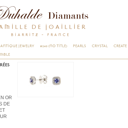
AMILLE DE JOAILLIER
BIARRITZ - FRANCE
ANTIQUE JEWELRY
#240 (NO TITLE)
PEARLS
CRYSTAL
CREATE
EMBLE
RRÉES
EN OR
S DE
ET
OUR