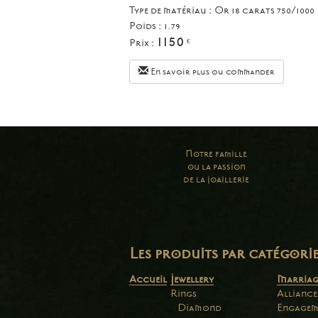
Type de matériau : Or 18 carats 750/1000
Poids : 1.79
1150
Prix :
€
En savoir plus ou commander
Notre famille
ou la passion
de la joaillerie
Les produits par catégori
Accueil
Jewellery
Marriag
Rings
Alliance
Diamond
Engagem