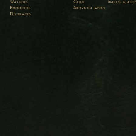
Watches
Gold
master glass
Brooches
Akoya du Japon
Necklaces