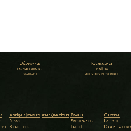
Découvrez
Recherchez
les valeurs du
le bijou
diamant
qui vous ressemble
e
e
Antique jewelry
#240 (no title)
Pearls
Crystal
s
Rings
Fresh water
Lalique
ent
Bracelets
Tahiti
Daum : a leg