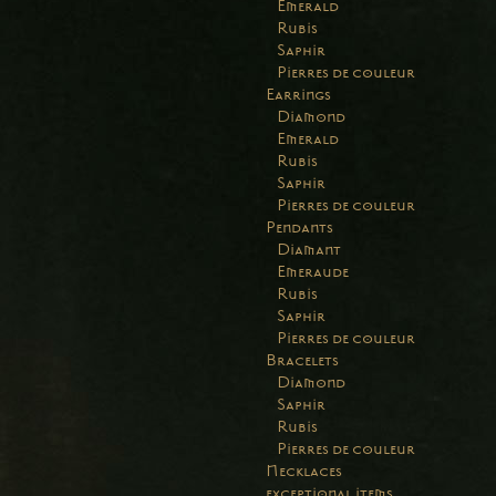
Emerald
Rubis
Saphir
Pierres de couleur
Earrings
Diamond
Emerald
Rubis
Saphir
Pierres de couleur
Pendants
Diamant
Emeraude
Rubis
Saphir
Pierres de couleur
Bracelets
Diamond
Saphir
Rubis
Pierres de couleur
Necklaces
exceptional items