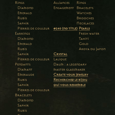
Rings
Alliances
Rings
Diamond
Engagement
Bracelets
Emerald
Watches
Rubis
Brooches
Saphir
Necklaces
Pierres de couleur
#240 (no title)
Pearls
Earrings
Fresh water
Diamond
Tahiti
Emerald
Gold
Rubis
Akoya du Japon
Saphir
Crystal
Pierres de couleur
Lalique
Pendants
Daum : a legendary
Diamant
master glassmaker
Emeraude
Create your jewelry
Rubis
Recherchez le bijou
Saphir
qui vous ressemble
Pierres de couleur
Bracelets
Diamond
Saphir
Rubis