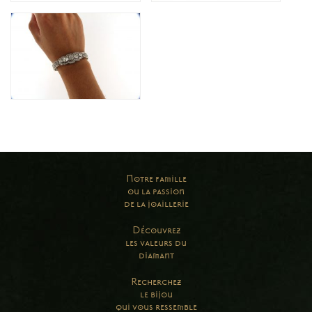
Notre famille
ou la passion
de la joaillerie
Découvrez
les valeurs du
diamant
Recherchez
le bijou
qui vous ressemble