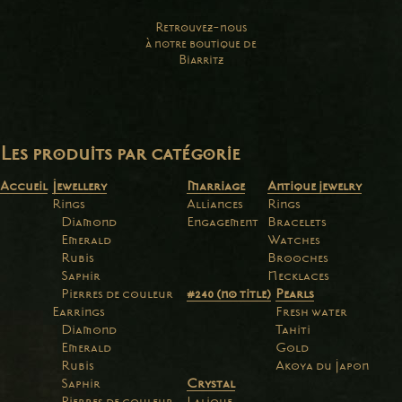
Retrouvez-nous
à notre boutique de
Biarritz
Les produits par catégorie
Accueil
Jewellery
Marriage
Antique jewelry
Rings
Alliances
Rings
Diamond
Engagement
Bracelets
Emerald
Watches
Rubis
Brooches
Saphir
Necklaces
Pierres de couleur
#240 (no title)
Pearls
Earrings
Fresh water
Diamond
Tahiti
Emerald
Gold
Rubis
Akoya du Japon
Saphir
Crystal
Pierres de couleur
Lalique