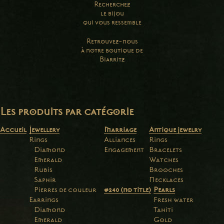
Recherchez
le bijou
qui vous ressemble
Retrouvez-nous
à notre boutique de
Biarritz
Les produits par catégorie
Accueil
Jewellery
Marriage
Antique jewelry
Rings
Alliances
Rings
Diamond
Engagement
Bracelets
Emerald
Watches
Rubis
Brooches
Saphir
Necklaces
Pierres de couleur
#240 (no title)
Pearls
Earrings
Fresh water
Diamond
Tahiti
Emerald
Gold