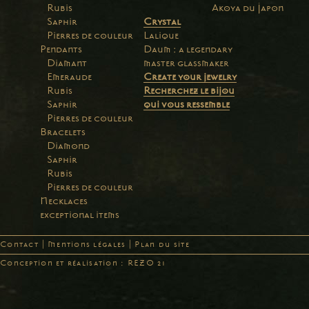
Rubis
Akoya du Japon
Saphir
Crystal
Pierres de couleur
Lalique
Pendants
Daum : a legendary
Diamant
master glassmaker
Emeraude
Create your jewelry
Rubis
Recherchez le bijou
Saphir
qui vous ressemble
Pierres de couleur
Bracelets
Diamond
Saphir
Rubis
Pierres de couleur
Necklaces
exceptional items
Contact
|
Mentions légales
|
Plan du site
Conception et réalisation : REZO 21