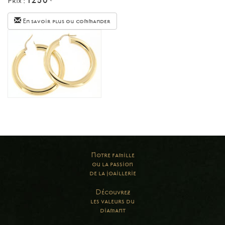
Prix :
€
En savoir plus ou commander
Notre famille
ou la passion
de la joaillerie
Découvrez
les valeurs du
diamant