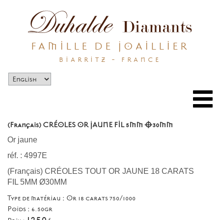
FAMILLE DE JOAILLIER
BIARRITZ - FRANCE
Togg
navi
(Français) CRÉOLES OR JAUNE FIL 5MM Ø30MM
Or jaune
réf. : 4997E
(Français) CRÉOLES TOUT OR JAUNE 18 CARATS
FIL 5MM Ø30MM
Type de matériau : Or 18 carats 750/1000
Poids : 6.50gr
1250