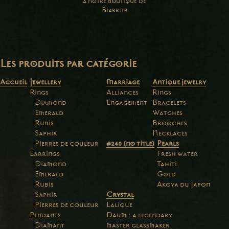
à notre boutique de
Biarritz
Les produits par catégorie
Accueil
Jewellery
Marriage
Antique jewelry
Rings
Alliances
Rings
Diamond
Engagement
Bracelets
Emerald
Watches
Rubis
Brooches
Saphir
Necklaces
Pierres de couleur
#240 (no title)
Pearls
Earrings
Fresh water
Diamond
Tahiti
Emerald
Gold
Rubis
Akoya du Japon
Saphir
Crystal
Pierres de couleur
Lalique
Pendants
Daum : a legendary
Diamant
master glassmaker