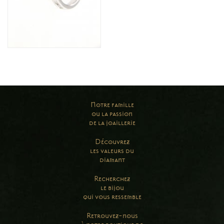
Notre famille
ou la passion
de la joaillerie
Découvrez
les valeurs du
diamant
Recherchez
le bijou
qui vous ressemble
Retrouvez-nous