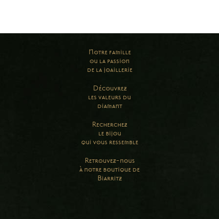
Notre famille
ou la passion
de la joaillerie
Découvrez
les valeurs du
diamant
Recherchez
le bijou
qui vous ressemble
Retrouvez-nous
à notre boutique de
Biarritz