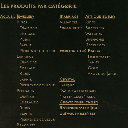
Les produits par catégorie
Accueil
Jewellery
Marriage
Antique jewelry
Rings
Alliances
Rings
Diamond
Engagement
Bracelets
Emerald
Watches
Rubis
Brooches
Saphir
Necklaces
Pierres de couleur
#240 (no title)
Pearls
Earrings
Fresh water
Diamond
Tahiti
Emerald
Gold
Rubis
Akoya du Japon
Saphir
Crystal
Pierres de couleur
Lalique
Pendants
Daum : a legendary
Diamant
master glassmaker
Emeraude
Create your jewelry
Rubis
Recherchez le bijou
Saphir
qui vous ressemble
Pierres de couleur
Bracelets