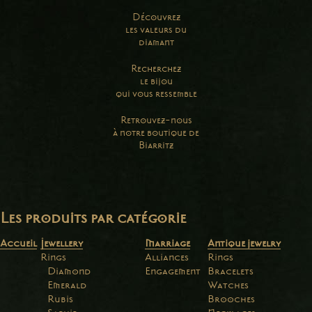
Découvrez
les valeurs du
diamant
Recherchez
le bijou
qui vous ressemble
Retrouvez-nous
à notre boutique de
Biarritz
Les produits par catégorie
Accueil
Jewellery
Marriage
Antique jewelry
Rings
Alliances
Rings
Diamond
Engagement
Bracelets
Emerald
Watches
Rubis
Brooches