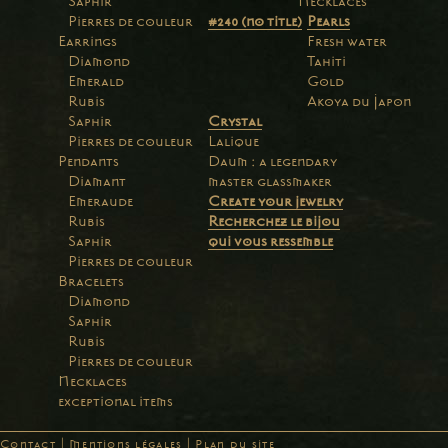
Saphir
Necklaces
Pierres de couleur
#240 (no title)
Pearls
Earrings
Fresh water
Diamond
Tahiti
Emerald
Gold
Rubis
Akoya du Japon
Saphir
Crystal
Pierres de couleur
Lalique
Pendants
Daum : a legendary
Diamant
master glassmaker
Emeraude
Create your jewelry
Rubis
Recherchez le bijou
Saphir
qui vous ressemble
Pierres de couleur
Bracelets
Diamond
Saphir
Rubis
Pierres de couleur
Necklaces
exceptional items
Contact
|
Mentions légales
|
Plan du site