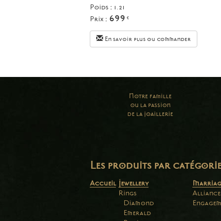
Poids : 1.21
699
Prix :
€
En savoir plus ou commander
Notre famille
ou la passion
de la joaillerie
Les produits par catégori
Accueil
Jewellery
Marriag
Rings
Alliance
Diamond
Engagem
Emerald