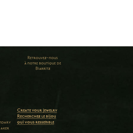
Retrouvez-nous
à notre boutique de
Biarritz
Create your jewelry
Recherchez le bijou
endary
qui vous ressemble
maker