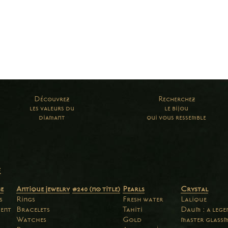
Découvrez
Recherchez
les valeurs du
le bijou
diamant
qui vous ressemble
e
e
Antique jewelry
#240 (no title)
Pearls
Crystal
s
Rings
Fresh water
Lalique
ent
Bracelets
Tahiti
Daum : a leg
Watches
Gold
master glass