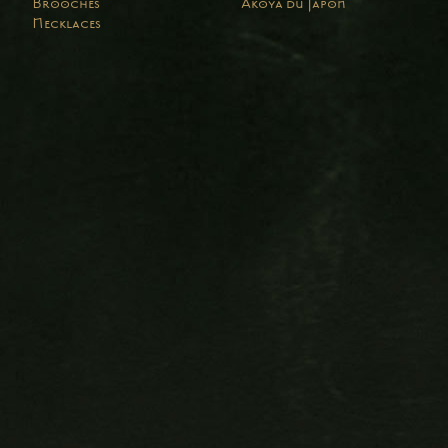
Brooches
Akoya du Japon
Necklaces