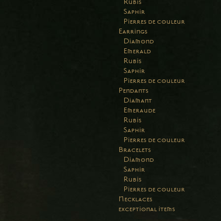
Rubis
Saphir
Pierres de couleur
Earrings
Diamond
Emerald
Rubis
Saphir
Pierres de couleur
Pendants
Diamant
Emeraude
Rubis
Saphir
Pierres de couleur
Bracelets
Diamond
Saphir
Rubis
Pierres de couleur
Necklaces
exceptional items