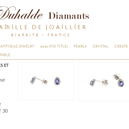
AMILLE DE JOAILLIER
BIARRITZ - FRANCE
ANTIQUE JEWELRY
#240 (NO TITLE)
PEARLS
CRYSTAL
CREATE
EMBLE
S ET
eur
2
 30