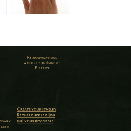
Retrouvez-nous
à notre boutique de
Biarritz
Create your jewelry
Recherchez le bijou
endary
qui vous ressemble
maker