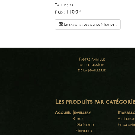
Taille :
52
1100
Prix :
€
En savoir plus ou commander
Notre famille
ou la passion
de la joaillerie
Les produits par catégori
Accueil
Jewellery
Marriag
Rings
Alliance
Diamond
Engagem
Emerald