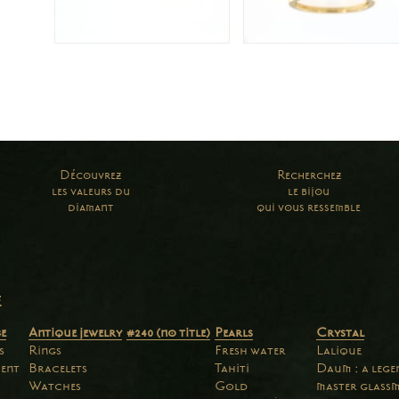
Découvrez
Recherchez
les valeurs du
le bijou
diamant
qui vous ressemble
e
e
Antique jewelry
#240 (no title)
Pearls
Crystal
s
Rings
Fresh water
Lalique
ent
Bracelets
Tahiti
Daum : a leg
Watches
Gold
master glass