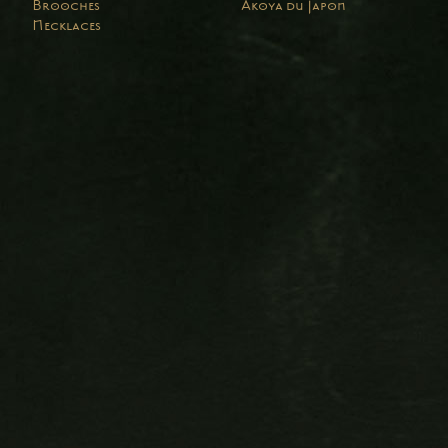
Brooches
Akoya du Japon
Necklaces