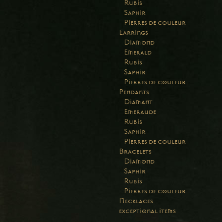
Rubis
Saphir
Pierres de couleur
Earrings
Diamond
Emerald
Rubis
Saphir
Pierres de couleur
Pendants
Diamant
Emeraude
Rubis
Saphir
Pierres de couleur
Bracelets
Diamond
Saphir
Rubis
Pierres de couleur
Necklaces
exceptional items